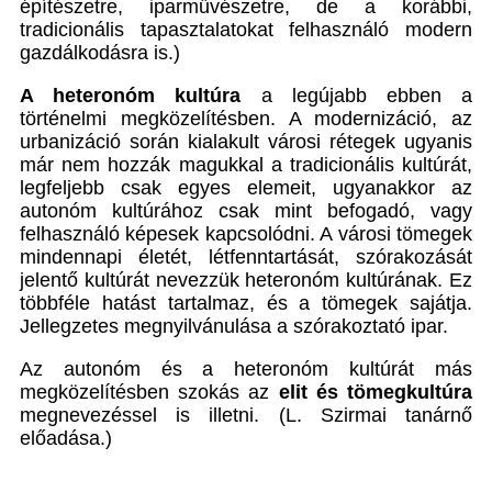
építészetre, iparművészetre, de a korábbi,
tradicionális tapasztalatokat felhasználó modern
gazdálkodásra is.)
A heteronóm kultúra
a legújabb ebben a
történelmi megközelítésben. A modernizáció, az
urbanizáció során kialakult városi rétegek ugyanis
már nem hozzák magukkal a tradicionális kultúrát,
legfeljebb csak egyes elemeit, ugyanakkor az
autonóm kultúrához csak mint befogadó, vagy
felhasználó képesek kapcsolódni. A városi tömegek
mindennapi életét, létfenntartását, szórakozását
jelentő kultúrát nevezzük heteronóm kultúrának. Ez
többféle hatást tartalmaz, és a tömegek sajátja.
Jellegzetes megnyilvánulása a szórakoztató ipar.
Az autonóm és a heteronóm kultúrát más
megközelítésben szokás az
elit és tömegkultúra
megnevezéssel is illetni. (L. Szirmai tanárnő
előadása.)