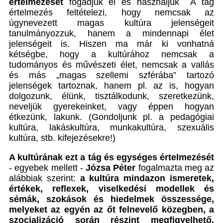
értelmezését
fogadjuk el és használjuk A tág
értelmezés feltételezi, hogy nemcsak az
úgynevezett magas kultúra jelenségeit
tanulmányozzuk, hanem a mindennapi élet
jelenségeit is. Hiszen ma már ki vonhatná
kétségbe, hogy a kultúrához nemcsak a
tudományos és művészeti élet, nemcsak a vallás
és más „magas szellemi szférába” tartozó
jelenségek tartoznak, hanem pl. az is, hogyan
dolgozunk, élünk, tisztálkodunk, szeretkezünk,
neveljük gyerekeinket, vagy éppen hogyan
étkezünk, lakunk. (Gondoljunk pl. a pedagógiai
kultúra, lakáskultúra, munkakultúra, szexuális
kultúra, stb. kifejezésekre!)
A kultúrának ezt a tág és egységes értelmezését
- egyebek mellett -
Józsa Péter
fogalmazta meg az
alábbiak szerint:
a kultúra
mindazon ismeretek,
értékek, reflexek, viselkedési modellek és
sémák, szokások és hiedelmek összessége,
melyeket az egyén az őt felnevelő közegben, a
szocializáció során részint megfigyelhető,