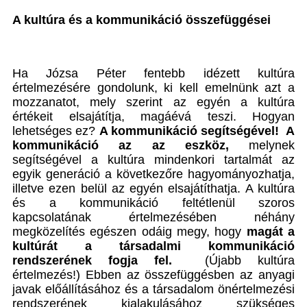
A kultúra és a kommunikáció összefüggései
Ha Józsa Péter fentebb idézett kultúra
értelmezésére gondolunk, ki kell emelnünk azt a
mozzanatot, mely szerint az egyén a kultúra
értékeit elsajátítja, magáévá teszi. Hogyan
lehetséges ez?
A kommunikáció segítségével! A
kommunikáció az az eszköz,
melynek
segítségével a kultúra mindenkori tartalmát az
egyik generáció a következőre hagyományozhatja,
illetve ezen belül az egyén elsajátíthatja. A kultúra
és a kommunikáció feltétlenül szoros
kapcsolatának értelmezésében néhány
megközelítés egészen odáig megy, hogy
magát a
kultúrát a társadalmi kommunikáció
rendszerének fogja fel.
(Újabb kultúra
értelmezés!) Ebben az összefüggésben az anyagi
javak előállításához és a társadalom önértelmezési
rendszerének kialakulásához szükséges