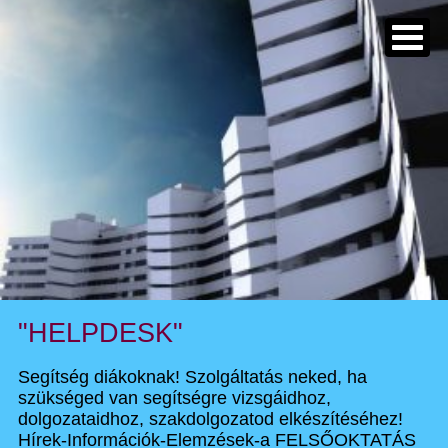
"HELPDESK"
Segítség diákoknak! Szolgáltatás neked, ha
szükséged van segítségre vizsgáidhoz,
dolgozataidhoz, szakdolgozatod elkészítéséhez!
Hírek-Információk-Elemzések-a FELSŐOKTATÁS