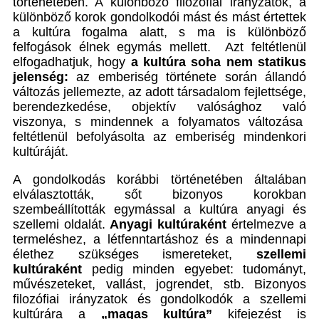
történetében. A különböző filozófiai irányzatok, a
különböző korok gondolkodói mást és mást értettek
a kultúra fogalma alatt, s ma is különböző
felfogások élnek egymás mellett. Azt feltétlenül
elfogadhatjuk, hogy
a kultúra soha nem statikus
jelenség:
az emberiség története során állandó
változás jellemezte, az adott társadalom fejlettsége,
berendezkedése, objektív valósághoz való
viszonya, s mindennek a folyamatos változása
feltétlenül befolyásolta az emberiség mindenkori
kultúráját.
A gondolkodás korábbi történetében általában
elválasztották, sőt bizonyos korokban
szembeállították egymással a kultúra anyagi és
szellemi oldalát.
Anyagi kultúraként
értelmezve a
termeléshez, a létfenntartáshoz és a mindennapi
élethez szükséges ismereteket,
szellemi
kultúraként
pedig minden egyebet: tudományt,
művészeteket, vallást, jogrendet, stb. Bizonyos
filozófiai irányzatok és gondolkodók a szellemi
kultúrára a
„magas kultúra”
kifejezést is