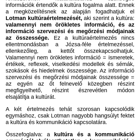
információk értendők a kultúra fogalma alatt. Ennek
a megközelítésnek az alapján fogadhatjuk el
Lotman kultúraértelmezését,
aki szerint a kultúra:
valamennyi nem örökletes információ, és az
információ szervezési és megőrzési módjainak
az összessége.
Ez a kultúraértelmezés nincs
ellentmondásban a Józsa-féle értelmezéssel,
ellenkezőleg, a kettőt összekapcsolhatjuk.
Valamennyi nem örökletes információ = ismeretek,
értékek, reflexek, viselkedési modellek és sémák,
szokások és hiedelmek összessége. Az információ
szervezési és megőrzési módjainak összessége =
az egyén az őt felnevelő közegben részint
megfigyelhető, részint észrevétlen módon
elsajátítja a kultúrát.
A két értelmezés tehát szorosan kapcsolódik
egymáshoz, csak Lotman nagyobb hangsúlyt fektet
a kultúra és kommunikáció kapcsolatára.
Összefoglalva: a
kultúra és a kommunikáció