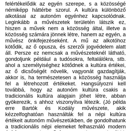
felértékelődik az egyén szerepe, s a közösségé
némiképp háttérbe szorul. A kultúra különböző
alkotásai az autonóm egyénhez kapcsolódnak.
Leginkább a művészetek területén látszik ez,
hiszen a művek nem a közösség által, illetve a
közösség számára jönnek létre, hanem az egyén, a
művész önkifejezéseként. A mű az alkotóhoz
kötődik, az ő opusza, és szerzői jogvédelem alatt
áll. Persze ez nemcsak a művészeteknél látható,
gondoljunk például a tudósokra, feltalálókra, stb.
ahol a személyiséghez kötődnek a kultúra értékei,
az ő dicsőségét növelik, vagyonát gazdagítják,
akkor is, ha természetesen a közösség használja
fel a létrehozott értékeket. Hangsúlyozni kell
továbbá, hogy az autonóm kultúra csakis a
tradicionális kultúra alapjain jöhet létre, abban
gyökerezik, s ahhoz viszonyítva létezik. (Jó példa
erre Bartók és Kodály művészete, akik
kézzelfoghatóan használták fel a népi kultúra
értékeit autonóm művészetükben, de gondolhatunk
a tradicionális népi elemeket felhasználó modern