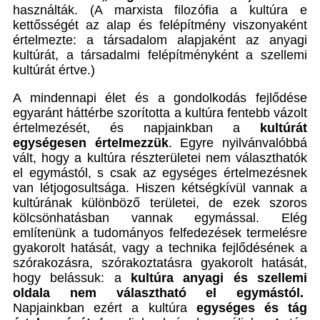
használták. (A marxista filozófia a kultúra e
kettősségét az alap és felépítmény viszonyaként
értelmezte: a társadalom alapjaként az anyagi
kultúrát, a társadalmi felépítményként a szellemi
kultúrát értve.)
A mindennapi élet és a gondolkodás fejlődése
egyaránt háttérbe szorította a kultúra fentebb vázolt
értelmezését, és napjainkban a
kultúrát
egységesen értelmezzük
. Egyre nyilvánvalóbbá
vált, hogy a kultúra részterületei nem választhatók
el egymástól, s csak az egységes értelmezésnek
van létjogosultsága. Hiszen kétségkívül vannak a
kultúrának különböző területei, de ezek szoros
kölcsönhatásban vannak egymással. Elég
említenünk a tudományos felfedezések termelésre
gyakorolt hatását, vagy a technika fejlődésének a
szórakozásra, szórakoztatásra gyakorolt hatását,
hogy belássuk: a
kultúra anyagi és szellemi
oldala nem választható el egymástól.
Napjainkban ezért a kultúra
egységes és tág