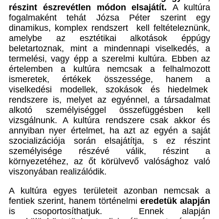
részint észrevétlen módon elsajátít.
A kultúra
fogalmaként tehát Józsa Péter szerint egy
dinamikus, komplex rendszert
kell feltételeznünk,
amelybe az esztétikai alkotások éppúgy
beletartoznak, mint a mindennapi viselkedés, a
termelési, vagy épp a szerelmi kultúra. Ebben az
értelemben a kultúra nemcsak a felhalmozott
ismeretek, értékek összessége, hanem a
viselkedési modellek, szokások és hiedelmek
rendszere is, melyet az egyénnel, a társadalmat
alkotó személyiséggel összefüggésben kell
vizsgálnunk. A kultúra rendszere csak akkor és
annyiban nyer értelmet, ha azt az egyén a saját
szocializációja során elsajátítja, s ez részint
személyisége részévé válik, részint a
környezetéhez, az őt körülvevő valósághoz való
viszonyában realizálódik.
A kultúra egyes területeit azonban nemcsak a
fentiek szerint, hanem történelmi
eredetük alapján
is csoportosíthatjuk. Ennek alapján