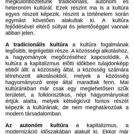
megkülönböztetünk tradicionális, autonóm és
heteronóm kultúrát. Ezek részint ma is a kultúra
egyes részeit képezik, részint a történelem során
egymást követően alakultak ki. A kultúra
fejlődésével eltérő súllyal és jelentőséggel vannak
abban jelen.
A tradicionális kultúra
a kultúra fogalmának
legősibb, legrégebbi része. A közösségi alkotáshoz,
a hagyományok megőrzéséhez kapcsolódik. A
kultúra a kapitalizmus előtti időkben tulajdonképp
ebből állt: a közösség által, a közösség számára
létrehozott alkotásokból, melyek a közösség
hagyományozó ereje által maradtak fenn. Mai
kultúránkban már csak egy meglehetősen szűk
területet, a folklorisztikus, népi hagyományokat
értjük alatta, melyek kétségkívül fontos részét
képezik a kultúrának, de nem meghatározóak a
modern társadalomban.
Az autonóm kultúra
a kapitalizmus, a
modernizáció időszakában alakult ki. Ekkor már