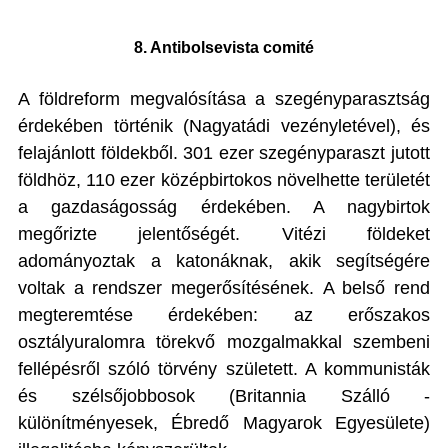
8. Antibolsevista comité
A földreform megvalósítása a szegényparasztság
érdekében történik (Nagyatádi vezényletével), és
felajánlott földekből. 301 ezer szegényparaszt jutott
földhöz, 110 ezer középbirtokos növelhette területét
a gazdaságosság érdekében. A nagybirtok
megőrizte jelentőségét. Vitézi földeket
adományoztak a katonáknak, akik segítségére
voltak a rendszer megerősítésének. A belső rend
megteremtése érdekében: az erőszakos
osztályuralomra törekvő mozgalmakkal szembeni
fellépésről szóló törvény született. A kommunisták
és szélsőjobbosok (Britannia Szálló -
különítményesek, Ébredő Magyarok Egyesülete)