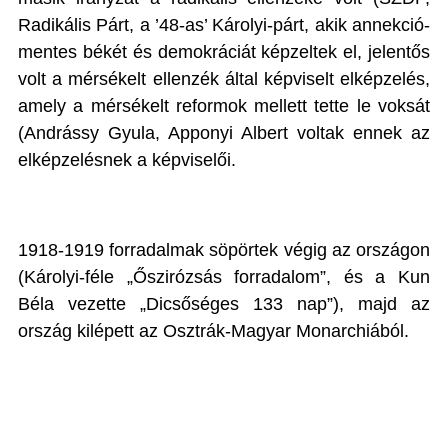
Radikális Párt, a ’48-as’ Károlyi-párt, akik annekció-
mentes békét és demokráciát képzeltek el, jelentős
volt a mérsékelt ellenzék által képviselt elképzelés,
amely a mérsékelt reformok mellett tette le voksát
(Andrássy Gyula, Apponyi Albert voltak ennek az
elképzelésnek a képviselői.
1918-1919 forradalmak söpörtek végig az országon
(Károlyi-féle „Őszirózsás forradalom”, és a Kun
Béla vezette „Dicsőséges 133 nap”), majd az
ország kilépett az Osztrák-Magyar Monarchiából.