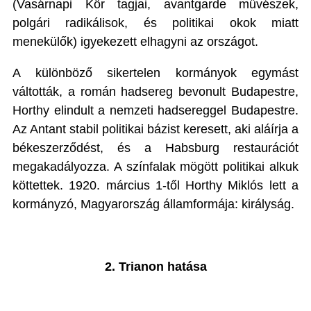
(Vasárnapi Kör tagjai, avantgarde művészek,
polgári radikálisok, és politikai okok miatt
menekülők) igyekezett elhagyni az országot.
A különböző sikertelen kormányok egymást
váltották, a román hadsereg bevonult Budapestre,
Horthy elindult a nemzeti hadsereggel Budapestre.
Az Antant stabil politikai bázist keresett, aki aláírja a
békeszerződést, és a Habsburg restaurációt
megakadályozza. A színfalak mögött politikai alkuk
köttettek. 1920. március 1-től Horthy Miklós lett a
kormányzó, Magyarország államformája: királyság.
2. Trianon hatása