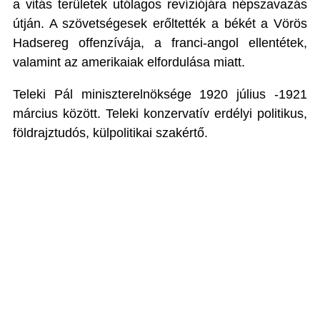
a vitás területek utólagos revíziójára népszavazás
útján. A szövetségesek erőltették a békét a Vörös
Hadsereg offenzívája, a franci-angol ellentétek,
valamint az amerikaiak elfordulása miatt.
Teleki Pál miniszterelnöksége 1920 július -1921
március között. Teleki konzervatív erdélyi politikus,
földrajztudós, külpolitikai szakértő.