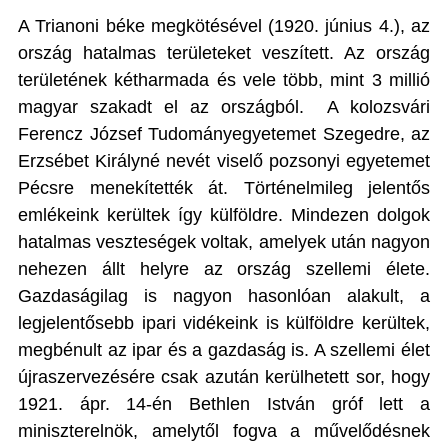
A Trianoni béke megkötésével (1920. június 4.), az
ország hatalmas területeket veszített. Az ország
területének kétharmada és vele több, mint 3 millió
magyar szakadt el az országból.
A kolozsvári
Ferencz József Tudományegyetemet Szegedre, az
Erzsébet Királyné nevét viselő pozsonyi egyetemet
Pécsre menekítették át. Történelmileg jelentős
emlékeink kerültek így külföldre. Mindezen dolgok
hatalmas veszteségek voltak, amelyek után nagyon
nehezen állt helyre az ország szellemi élete.
Gazdaságilag is nagyon hasonlóan alakult, a
legjelentősebb ipari vidékeink is külföldre kerültek,
megbénult az ipar és a gazdaság is. A szellemi élet
újraszervezésére csak azután kerülhetett sor, hogy
1921. ápr. 14-én Bethlen István gróf lett a
miniszterelnök, amelytől fogva a művelődésnek