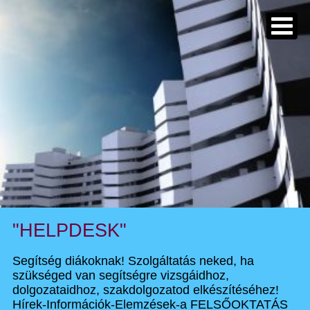
"HELPDESK"
Segítség diákoknak! Szolgáltatás neked, ha
szükséged van segítségre vizsgáidhoz,
dolgozataidhoz, szakdolgozatod elkészítéséhez!
Hírek-Információk-Elemzések-a FELSŐOKTATÁS