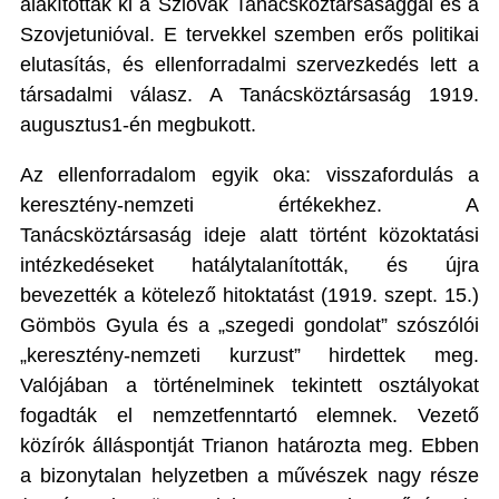
alakítottak ki a Szlovák Tanácsköztársasággal és a
Szovjetunióval. E tervekkel szemben erős politikai
elutasítás, és ellenforradalmi szervezkedés lett a
társadalmi válasz. A Tanácsköztársaság 1919.
augusztus1-én megbukott.
Az ellenforradalom egyik oka: visszafordulás a
keresztény-nemzeti értékekhez. A
Tanácsköztársaság ideje alatt történt közoktatási
intézkedéseket hatálytalanították, és újra
bevezették a kötelező hitoktatást (1919. szept. 15.)
Gömbös Gyula és a „szegedi gondolat” szószólói
„keresztény-nemzeti kurzust” hirdettek meg.
Valójában a történelminek tekintett osztályokat
fogadták el nemzetfenntartó elemnek. Vezető
közírók álláspontját Trianon határozta meg. Ebben
a bizonytalan helyzetben a művészek nagy része