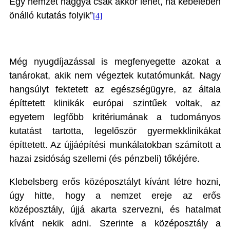
Egy nemzet naggyá csak akkor lehet, ha kebelében
önálló kutatás folyik”
[4]
Még nyugdíjazással is megfenyegette azokat a
tanárokat, akik nem végeztek kutatómunkát. Nagy
hangsúlyt fektetett az egészségügyre, az általa
építtetett klinikák európai szintűek voltak, az
egyetem legfőbb kritériumának a tudományos
kutatást tartotta, legelőször gyermekklinikákat
építtetett. Az újjáépítési munkálatokban számított a
hazai zsidóság szellemi (és pénzbeli) tőkéjére.
Klebelsberg erős középosztályt kívánt létre hozni,
úgy hitte, hogy a nemzet ereje az erős
középosztály, újjá akarta szervezni, és hatalmat
kívánt nekik adni. Szerinte a középosztály a