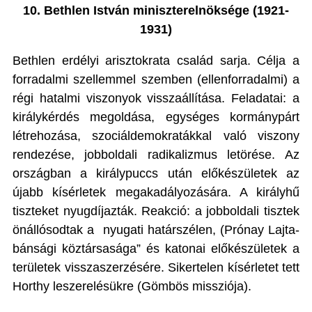
10. Bethlen István miniszterelnöksége (1921-
1931)
Bethlen erdélyi arisztokrata család sarja. Célja a
forradalmi szellemmel szemben (ellenforradalmi) a
régi hatalmi viszonyok visszaállítása. Feladatai: a
királykérdés megoldása, egységes kormánypárt
létrehozása, szociáldemokratákkal való viszony
rendezése, jobboldali radikalizmus letörése. Az
országban a királypuccs után előkészületek az
újabb kísérletek megakadályozására. A királyhű
tiszteket nyugdíjazták. Reakció: a jobboldali tisztek
önállósodtak a
nyugati határszélen, (Prónay Lajta-
bánsági köztársasága” és katonai előkészületek a
területek visszaszerzésére. Sikertelen kísérletet tett
Horthy leszerelésükre (Gömbös missziója).