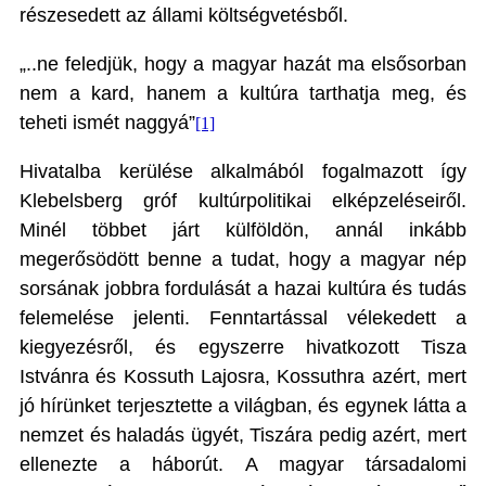
részesedett az állami költségvetésből.
„..ne feledjük, hogy a magyar hazát ma elsősorban
nem a kard, hanem a kultúra tarthatja meg, és
teheti ismét naggyá”
[1]
Hivatalba kerülése alkalmából fogalmazott így
Klebelsberg gróf kultúrpolitikai elképzeléseiről.
Minél többet járt külföldön, annál inkább
megerősödött benne a tudat, hogy a magyar nép
sorsának jobbra fordulását a hazai kultúra és tudás
felemelése jelenti. Fenntartással vélekedett a
kiegyezésről, és egyszerre hivatkozott Tisza
Istvánra és Kossuth Lajosra, Kossuthra azért, mert
jó hírünket terjesztette a világban, és egynek látta a
nemzet és haladás ügyét, Tiszára pedig azért, mert
ellenezte a háborút. A magyar társadalomi