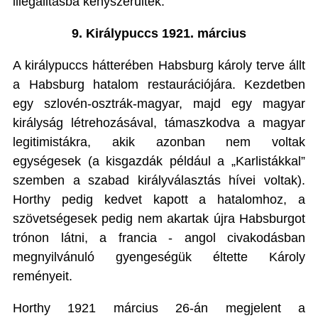
illegalitásba kényszerültek.
9. Királypuccs 1921. március
A királypuccs hátterében Habsburg károly terve állt
a Habsburg hatalom restaurációjára. Kezdetben
egy szlovén-osztrák-magyar, majd egy magyar
királyság létrehozásával, támaszkodva a magyar
legitimistákra, akik azonban nem voltak
egységesek (a kisgazdák például a „Karlistákkal”
szemben a szabad királyválasztás hívei voltak).
Horthy pedig kedvet kapott a hatalomhoz, a
szövetségesek pedig nem akartak újra Habsburgot
trónon látni, a francia - angol civakodásban
megnyilvánuló gyengeségük éltette Károly
reményeit.
Horthy 1921 március 26-án megjelent a