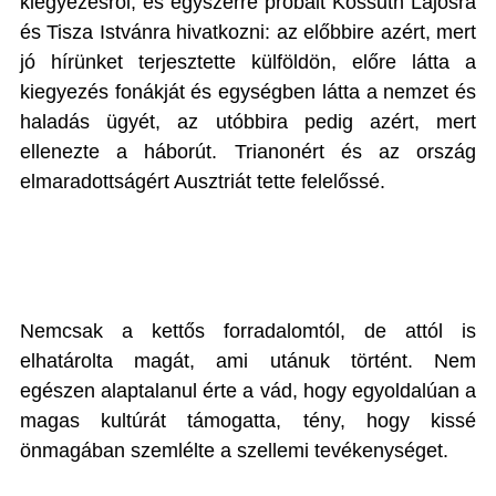
kiegyezésről, és egyszerre próbált Kossuth Lajosra
és Tisza Istvánra hivatkozni: az előbbire azért, mert
jó hírünket terjesztette külföldön, előre látta a
kiegyezés fonákját és egységben látta a nemzet és
haladás ügyét, az utóbbira pedig azért, mert
ellenezte a háborút. Trianonért és az ország
elmaradottságért Ausztriát tette felelőssé.
Nemcsak a kettős forradalomtól, de attól is
elhatárolta magát, ami utánuk történt. Nem
egészen alaptalanul érte a vád, hogy egyoldalúan a
magas kultúrát támogatta, tény, hogy kissé
önmagában szemlélte a szellemi tevékenységet.