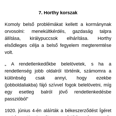
7. Horthy korszak
Komoly belső problémákat kellett a kormánynak
orvosolni: menekültkérdés, gazdaság talpra
állítása, királypuccsok elhárítása. Horthy
elsődleges célja a belső fegyelem megteremtése
volt.
„ A rendetlenkedőkbe belelövetek, s ha a
rendetlenség jobb oldalról történik, számomra a
különbség csak annyi, hogy ezekbe
(jobboldaliakba) fájó szívvel fogok belelövetni, míg
egy esetleg balról jövő rendetlenkedésbe
passzióból”
1920. június 4-én aláírták a békeszerződést Ígéret