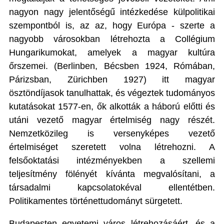
nagyon nagy jelentőségű intézkedése külpolitikai
szempontból is, az az, hogy Európa - szerte a
nagyobb városokban létrehozta a Collégium
Hungarikumokat, amelyek a magyar kultúra
őrszemei. (Berlinben, Bécsben 1924, Rómában,
Párizsban, Zürichben 1927) itt magyar
ösztöndíjasok tanulhattak, és végeztek tudományos
kutatásokat 1577-en, ők alkották a háború előtti és
utáni vezető magyar értelmiség nagy részét.
Nemzetközileg is versenyképes vezető
értelmiséget szeretett volna létrehozni. A
felsőoktatási intézményekben a szellemi
teljesítmény fölényét kívánta megvalósítani, a
társadalmi kapcsolatokéval ellentétben.
Politikamentes történettudományt sürgetett.
Budapesten egyetemi város létrehozásáért, és a