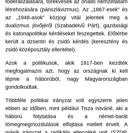
föderalizálására, törekvések az önálló nemzetállam
létrehozására (pánszlávizmus). Az „1867-esek” és
az „1948-asok” közjogi vitái jelentek meg a
dualizmus jövőjéről (Szabadelvű Párt), gazdasági
és katonapolitikai kérdéseket feszegettek. Előtérbe
került a dzsentri és zsidó kérdés (keresztény és
zsidó középosztály ellentétei).
Azok a politikusok, akik 1917-ben kezdték
megfogalmazni azt, hogy az országnak ki kell
lépnie a háborúból, nagy Magyarországban
gondolkodtak.
Többféle politikai irányzat volt egyszerre jelen
ebben az időben, mint például Tisza Istváné, aki a
háború folytatása és a német-barát
tömegmegmozdulások elfojtása mellett érvelt. A
másik irányzat a radikális ellenzéké volt (SZDP,