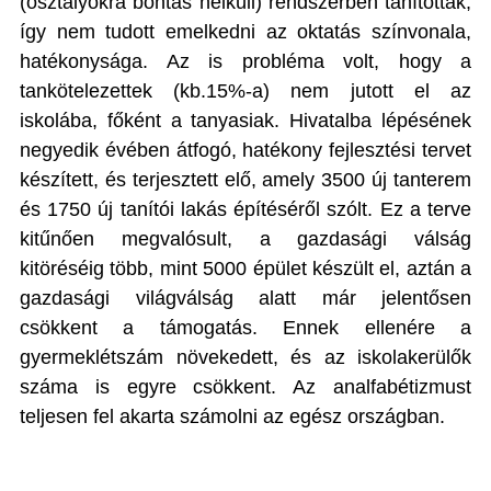
(osztályokra bontás nélküli) rendszerben tanítottak,
így nem tudott emelkedni az oktatás színvonala,
hatékonysága. Az is probléma volt, hogy a
tankötelezettek (kb.15%-a) nem jutott el az
iskolába, főként a tanyasiak. Hivatalba lépésének
negyedik évében átfogó, hatékony fejlesztési tervet
készített, és terjesztett elő, amely 3500 új tanterem
és 1750 új tanítói lakás építéséről szólt. Ez a terve
kitűnően megvalósult, a gazdasági válság
kitöréséig több, mint 5000 épület készült el, aztán a
gazdasági világválság alatt már jelentősen
csökkent a támogatás. Ennek ellenére a
gyermeklétszám növekedett, és az iskolakerülők
száma is egyre csökkent. Az analfabétizmust
teljesen fel akarta számolni az egész országban.