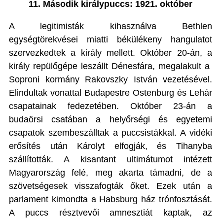
11. Második királypuccs: 1921. október
A legitimisták kihasználva Bethlen
egységtörekvései miatti békülékeny hangulatot
szervezkedtek a király mellett. Október 20-án, a
király repülőgépe leszállt Dénesfára, megalakult a
Soproni kormány Rakovszky István vezetésével.
Elindultak vonattal Budapestre Ostenburg és Lehár
csapatainak fedezetében. Október 23-án a
budaörsi csatában a helyőrségi és egyetemi
csapatok szembeszálltak a puccsistákkal. A vidéki
erősítés után Károlyt elfogják, és Tihanyba
szállították. A kisantant ultimátumot intézett
Magyarország felé, meg akarta támadni, de a
szövetségesek visszafogták őket. Ezek után a
parlament kimondta a Habsburg ház trónfosztását.
A puccs résztvevői amnesztiát kaptak, az