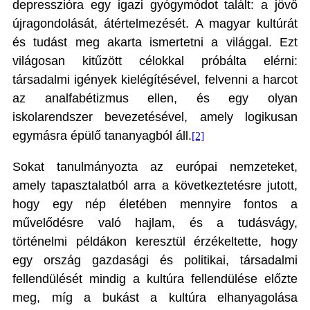
depresszióra egy igazi gyógymódot talált: a jövő
újragondolását, átértelmezését. A magyar kultúrát
és tudást meg akarta ismertetni a világgal. Ezt
világosan kitűzött célokkal próbálta elérni:
társadalmi igények kielégítésével, felvenni a harcot
az analfabétizmus ellen, és egy olyan
iskolarendszer bevezetésével, amely logikusan
egymásra épülő tananyagból áll.
[2]
Sokat tanulmányozta az európai nemzeteket,
amely tapasztalatból arra a következtetésre jutott,
hogy egy nép életében mennyire fontos a
művelődésre való hajlam, és a tudásvágy,
történelmi példákon keresztül érzékeltette, hogy
egy ország gazdasági és politikai, társadalmi
fellendülését mindig a kultúra fellendülése előzte
meg, míg a bukást a kultúra elhanyagolása