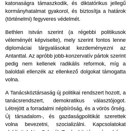
katonaságra támaszkodik, és diktatórikus jellegű
kormányhatalmat gyakorol, és biztosítja a határok
(történelmi) fegyveres védelmét.
Bethlen István szerint (a régebbi politikusok
véleményét képviselte), mely szerint fontos lenne
diplomáciai tárgyalásokat kezdeményezni az
Antanttal. Az apróbb jobb-konzervatív pártok szerint
pedig nem kellenek radikális reformok, míg a
baloldali ellenzék az ellenkező dolgokat támogatta
volna.
A Tanácsköztársaság új politikai rendszert hozott, a
tanácsrendszert, demokratikus választójogot.
Létrejött a forradalmi népbíróság, és a vörös őrség.
Új társadalom-, és gazdaságpolitikát szerettek
volna bevezetni, szocializálni. Kapcsolatokat